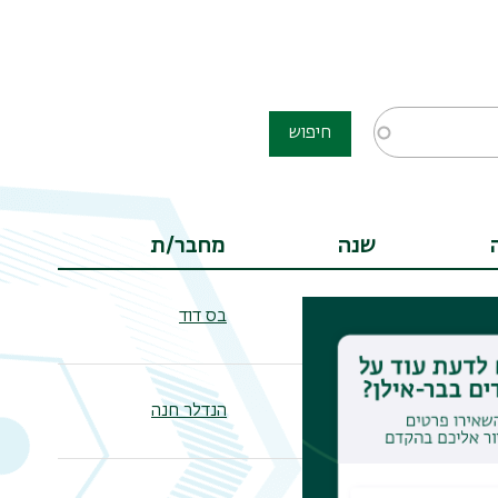
חיפוש
שנה
מחבר/ת
ה'תשפ"ג
בס דוד
ה'תשפ"ג
הנדלר חנה