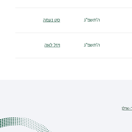
ה'תשפ"ג
סט נעמה
ה'תשפ"ג
ויזל לאה
-אילן