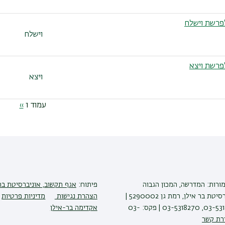
פרשת וישלח
וישלח
פרשת ויצא
ויצא
עמוד 1
››
הדף
הבא
מורות: המדרשה, המכון הגבוה
פיתוח:
אגף תקשוב, אוניברסיטת בר
לתורה, אוניברסיטת בר אילן, רמת גן 5290002 |
הצהרת נגישות
מדיניות פרטיות
טלפון: 03-5318608, 03-5318270 | פקס: 03-
אקדימה בר-אילן
רת קשר