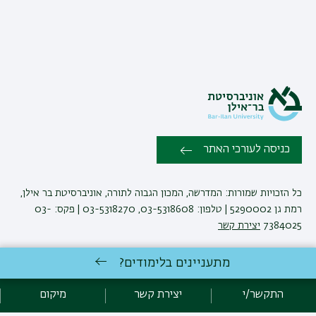
כניסה לעורכי האתר
כל הזכויות שמורות: המדרשה, המכון הגבוה לתורה, אוניברסיטת בר אילן,
רמת גן 5290002 | טלפון: 03-5318608, 03-5318270 | פקס: 03-
7384025
יצירת קשר
מתעניינים בלימודים?
פיתוח:
אגף תקשוב, אוניברסיטת בר-אילן
הצהרת נגישות
מדיניות פרטיות
התקשר/י
יצירת קשר
מיקום
אקדימה בר-אילן